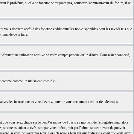
ient le problème, si cela ne fonctionne toujours pas, contactez l'administrateur du forum, il se
ent vous donnera accès à des fonctions additionnelles non-disponibles pour les invités tels que
commandé de le faire.
'éviter une utilisation abusive de votre compte par quelqu'un d'autre. Pour rester connecté,
 compté comme un utilisateur invisible.
 suivez les instructions et vous devriez pouvoir vous reconnecter en un rien de temps.
et que vous avez cliqué sur le lien
J'ai moins de 13 ans
au moment de l'enregistrement, alors
egistrements soient activés, soit par vous-même, soit par l'administrateur avant de pouvoir
ouvent, si vous ne l'avez pas reçu, alors êtes-vous bien sûr que l'adresse e-mail que vous avez