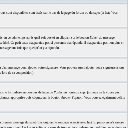
ous sont disponibles sont listés sur le bas de la page du forum ou du sujet (la liste
Vous
n certain temps après qu'il soit posté) en cliquant sur le bouton
Editer
du message
dité. Ce petit texte n'apparaîtra pas si personne n'a répondu, il n'apparaîtra pas non plus si
n message une fois que quelqu'un y a répondu.
n d'un message pour ajouter votre signature. Vous pouvez aussi ajouter votre signature à tous
e lors de sa composition).
ns le formulaire en dessous de la partie
Poster un nouveau sujet
(si vous ne le voyez pas,
e champs appropriée puis cliquez sur le bouton
Ajouter l'option
. Vous pouvez également définir
premier message du sujet (il a toujours le sondage associé avec lui). Si personne n'a encore
 ou le supprimer. Ceci pour éviter aux gens de truquer les sondages en modifiant les options au