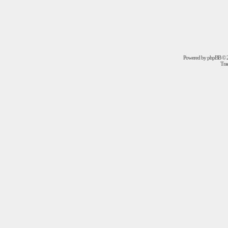
Powered by
phpBB
© 2
Trad