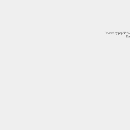
Powered by
phpBB
© 2
Trad