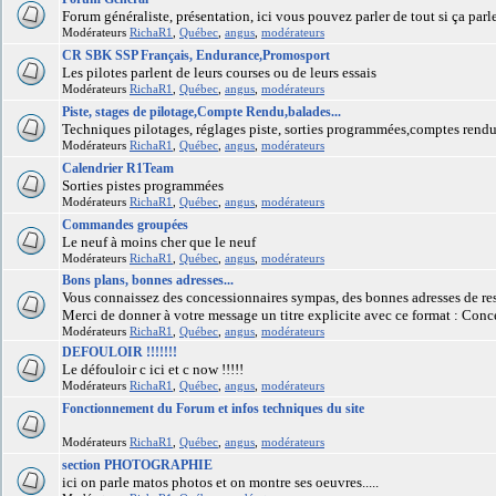
Forum généraliste, présentation, ici vous pouvez parler de tout si ça parl
Modérateurs
RichaR1
,
Québec
,
angus
,
modérateurs
CR SBK SSP Français, Endurance,Promosport
Les pilotes parlent de leurs courses ou de leurs essais
Modérateurs
RichaR1
,
Québec
,
angus
,
modérateurs
Piste, stages de pilotage,Compte Rendu,balades...
Techniques pilotages, réglages piste, sorties programmées,comptes rendus 
Modérateurs
RichaR1
,
Québec
,
angus
,
modérateurs
Calendrier R1Team
Sorties pistes programmées
Modérateurs
RichaR1
,
Québec
,
angus
,
modérateurs
Commandes groupées
Le neuf à moins cher que le neuf
Modérateurs
RichaR1
,
Québec
,
angus
,
modérateurs
Bons plans, bonnes adresses...
Vous connaissez des concessionnaires sympas, des bonnes adresses de rest
Merci de donner à votre message un titre explicite avec ce format : Conc
Modérateurs
RichaR1
,
Québec
,
angus
,
modérateurs
DEFOULOIR !!!!!!!
Le défouloir c ici et c now !!!!!
Modérateurs
RichaR1
,
Québec
,
angus
,
modérateurs
Fonctionnement du Forum et infos techniques du site
Modérateurs
RichaR1
,
Québec
,
angus
,
modérateurs
section PHOTOGRAPHIE
ici on parle matos photos et on montre ses oeuvres.....