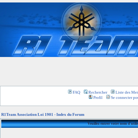
FAQ
Rechercher
Liste des Me
Profil
Se connecter pou
R1Team Association Loi 1901 - Index du Forum
Veuillez entrer votre nom d'util