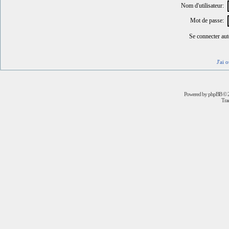
Nom d'utilisateur:
Mot de passe:
Se connecter au
J'ai 
Powered by
phpBB
© 2
Trad