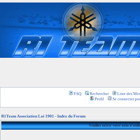
FAQ
Rechercher
Liste des Me
Profil
Se connecter pou
R1Team Association Loi 1901 - Index du Forum
Veuillez entrer votre nom d'util