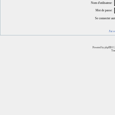
Nom d'utilisateur:
Mot de passe:
Se connecter au
J'ai 
Powered by
phpBB
© 2
Trad