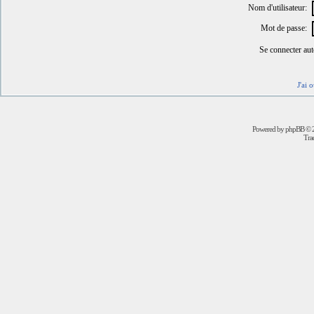
Nom d'utilisateur:
Mot de passe:
Se connecter au
J'ai 
Powered by
phpBB
© 2
Trad