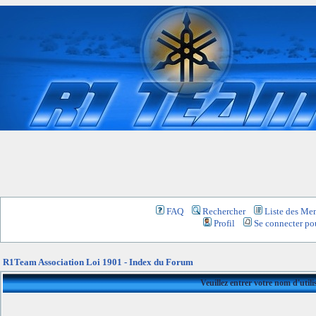
FAQ
Rechercher
Liste des Me
Profil
Se connecter pou
R1Team Association Loi 1901 - Index du Forum
Veuillez entrer votre nom d'util