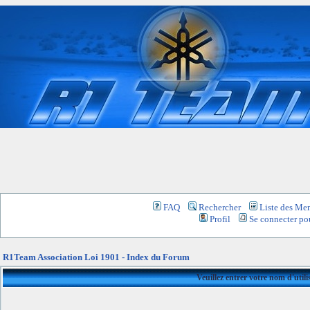
FAQ
Rechercher
Liste des Me
Profil
Se connecter pou
R1Team Association Loi 1901 - Index du Forum
Veuillez entrer votre nom d'util