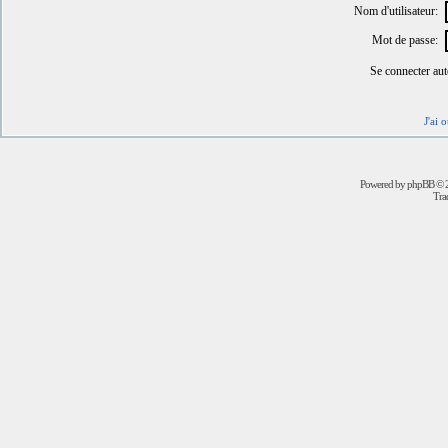
Nom d'utilisateur:
Mot de passe:
Se connecter au
J'ai 
Powered by
phpBB
© 2
Trad