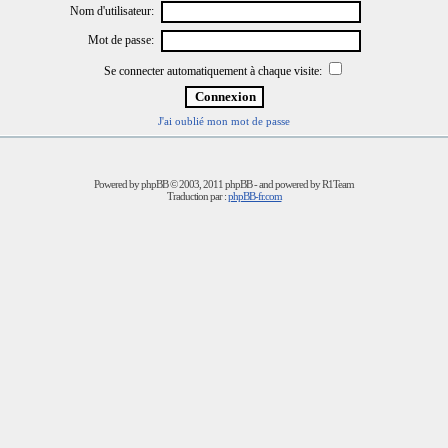
Nom d'utilisateur:
Mot de passe:
Se connecter automatiquement à chaque visite:
J'ai oublié mon mot de passe
Powered by
phpBB
© 2003, 2011 phpBB - and powered by R1Team
Traduction par :
phpBB-fr.com