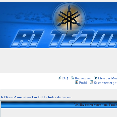
FAQ
Rechercher
Liste des Me
Profil
Se connecter pou
R1Team Association Loi 1901 - Index du Forum
Veuillez entrer votre nom d'util