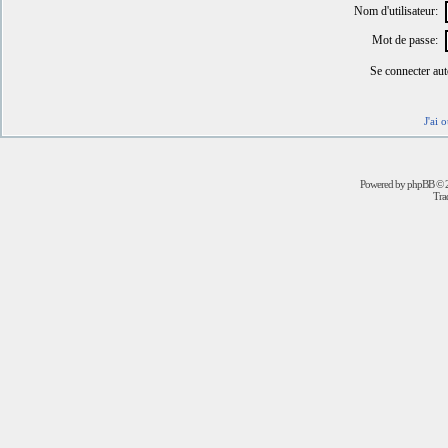
Nom d'utilisateur:
Mot de passe:
Se connecter au
J'ai 
Powered by
phpBB
© 2
Trad