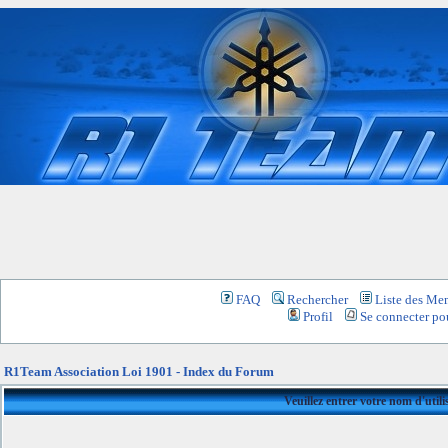
FAQ
Rechercher
Liste des Me
Profil
Se connecter pou
R1Team Association Loi 1901 - Index du Forum
Veuillez entrer votre nom d'util