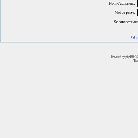
Nom d'utilisateur:
Mot de passe:
Se connecter au
J'ai 
Powered by
phpBB
© 2
Trad