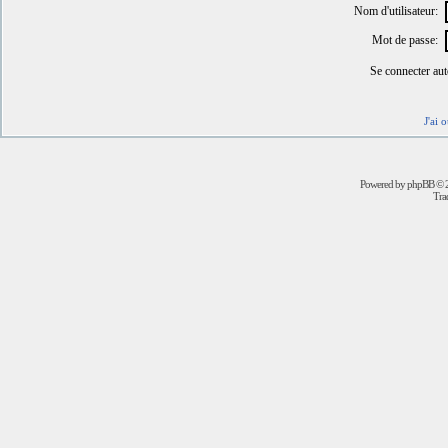
Nom d'utilisateur:
Mot de passe:
Se connecter au
J'ai 
Powered by
phpBB
© 2
Trad