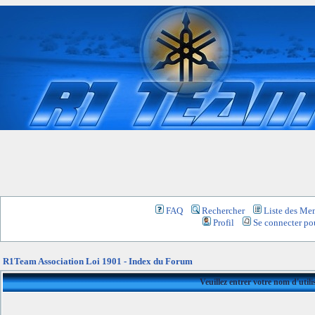
FAQ
Rechercher
Liste des Me
Profil
Se connecter pou
R1Team Association Loi 1901 - Index du Forum
Veuillez entrer votre nom d'util