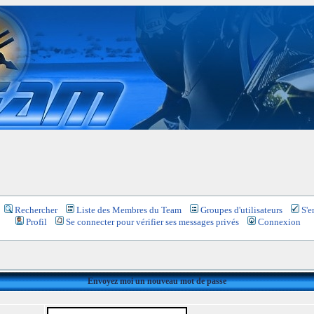
Rechercher
Liste des Membres du Team
Groupes d'utilisateurs
S'e
Profil
Se connecter pour vérifier ses messages privés
Connexion
Envoyez moi un nouveau mot de passe