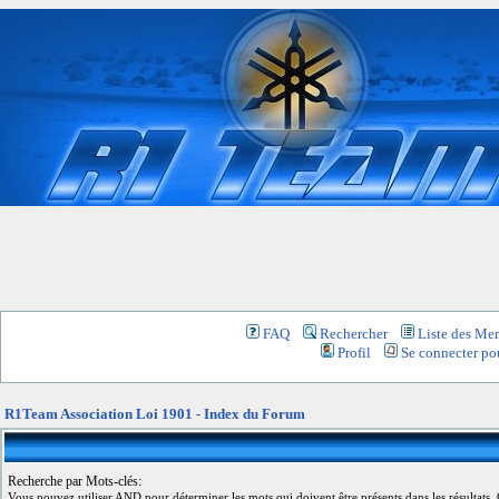
FAQ
Rechercher
Liste des Me
Profil
Se connecter pou
R1Team Association Loi 1901 - Index du Forum
Recherche par Mots-clés:
Vous pouvez utiliser
AND
pour déterminer les mots qui doivent être présents dans les résultats,