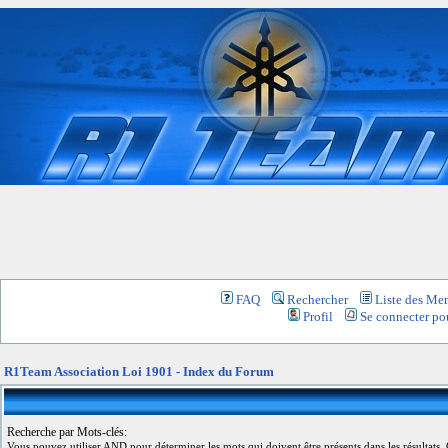
FAQ
Rechercher
Liste des Me
Profil
Se connecter pou
R1Team Association Loi 1901 - Index du Forum
Recherche par Mots-clés:
Vous pouvez utiliser
AND
pour déterminer les mots qui doivent être présents dans les résultats,